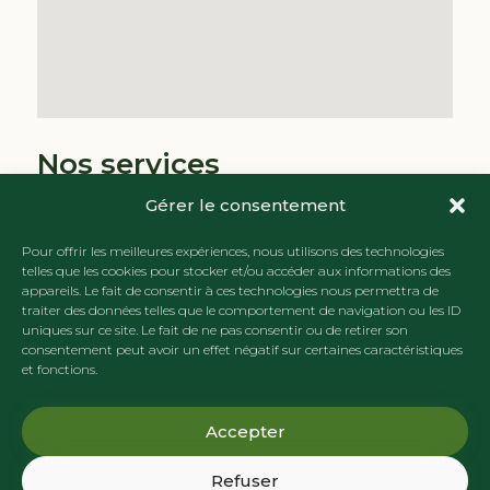
Nos services
Résidentiel
Gérer le consentement
Commercial
Pour offrir les meilleures expériences, nous utilisons des technologies
Génie Civil
telles que les cookies pour stocker et/ou accéder aux informations des
appareils. Le fait de consentir à ces technologies nous permettra de
Trottoir/Bordures
traiter des données telles que le comportement de navigation ou les ID
Aménagement paysager
uniques sur ce site. Le fait de ne pas consentir ou de retirer son
consentement peut avoir un effet négatif sur certaines caractéristiques
Déneigement
et fonctions.
Accepter
© 2019 Terrassement Portugais - Tous droits réservés
Refuser